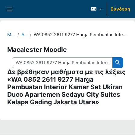
Μετάβαση στο κεντρικό περιεχόμενο
Σύνδεση
Πλευρικός πίνακας
Μαθήματα
Αναζήτηση
WA 0852 2611 9277 Harga Pembuatan Interior Kamar Set Ukiran Duco Apartemen Sedayu City Suites Kelapa Gading Jakarta Utara
Macalester Moodle
Αναζήτηση μαθημάτων
Αναζήτ
Δε βρέθηκαν μαθήματα με τις λέξεις
«WA 0852 2611 9277 Harga
Pembuatan Interior Kamar Set Ukiran
Duco Apartemen Sedayu City Suites
Kelapa Gading Jakarta Utara»