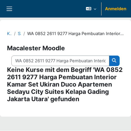
Zum Hauptinhalt
Anmelden
Website-Übersicht
Kurse
Suchen
WA 0852 2611 9277 Harga Pembuatan Interior Kamar Set Ukiran Duco Apartemen Sedayu City Suites Kelapa Gading Jakarta Utara
Macalester Moodle
Kurse suchen
Kurse s
Keine Kurse mit dem Begriff 'WA 0852
2611 9277 Harga Pembuatan Interior
Kamar Set Ukiran Duco Apartemen
Sedayu City Suites Kelapa Gading
Jakarta Utara' gefunden