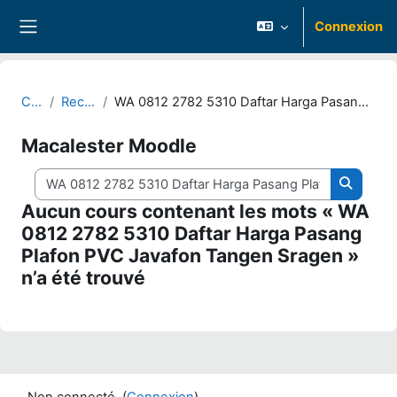
Passer au contenu principal
Connexion
Panneau latéral
Cours
Rechercher
WA 0812 2782 5310 Daftar Harga Pasang Plafon PVC Javafon Tangen Sragen
Macalester Moodle
Rechercher des cours
Recherc
Aucun cours contenant les mots « WA
0812 2782 5310 Daftar Harga Pasang
Plafon PVC Javafon Tangen Sragen »
n’a été trouvé
Non connecté. (
Connexion
)