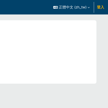
正體中文 ‎(zh_tw)‎
登入