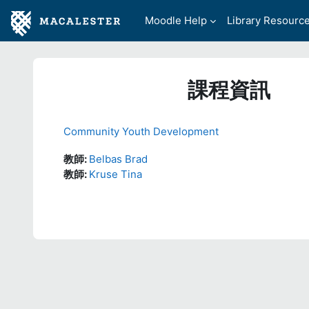
跳至主內容
Moodle Help
Library Resourc
課程資訊
Community Youth Development
教師:
Belbas Brad
教師:
Kruse Tina