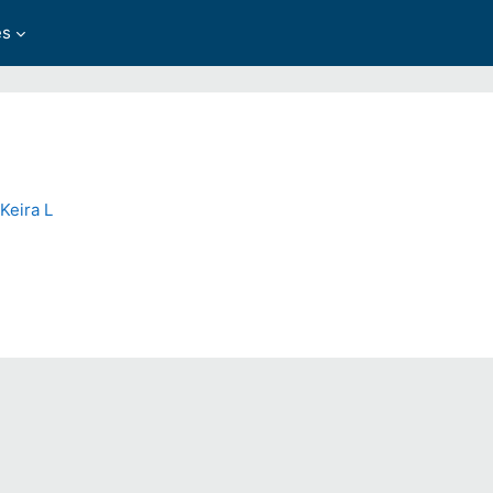
es
Keira L