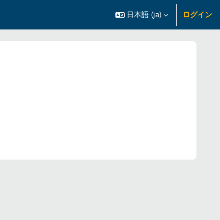
日本語 ‎(ja)‎
ログイン