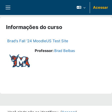
Ir para o conteúdo principal
Acessar
Painel lateral
Informações do curso
Brad's Fall '24 MoodleUS Test Site
Professor:
Brad Belbas