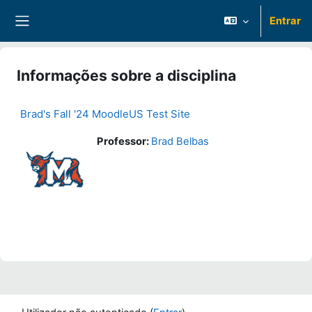
Ir para o conteúdo principal
Entrar
Painel lateral
Informações sobre a disciplina
Brad's Fall '24 MoodleUS Test Site
Professor:
Brad Belbas