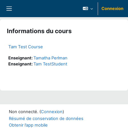
Passer au contenu principal
Connexion
Panneau latéral
Informations du cours
Tam Test Course
Enseignant:
Tamatha Perlman
Enseignant:
Tam TestStudent
Non connecté. (
Connexion
)
Résumé de conservation de données
Obtenir l’app mobile