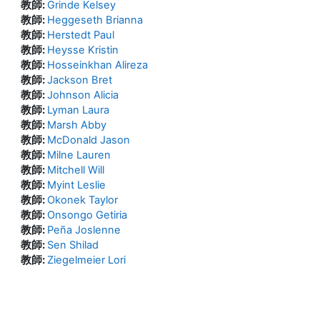
教師:
Grinde Kelsey
教師:
Heggeseth Brianna
教師:
Herstedt Paul
教師:
Heysse Kristin
教師:
Hosseinkhan Alireza
教師:
Jackson Bret
教師:
Johnson Alicia
教師:
Lyman Laura
教師:
Marsh Abby
教師:
McDonald Jason
教師:
Milne Lauren
教師:
Mitchell Will
教師:
Myint Leslie
教師:
Okonek Taylor
教師:
Onsongo Getiria
教師:
Peña Joslenne
教師:
Sen Shilad
教師:
Ziegelmeier Lori