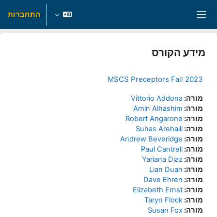
ילוג לתוכן הראשי
התחברות
חלון סקירה צדדי
מידע הקורס
MSCS Preceptors Fall 2023
מורה:
Vittorio Addona
מורה:
Amin Alhashim
מורה:
Robert Angarone
מורה:
Suhas Arehalli
מורה:
Andrew Beveridge
מורה:
Paul Cantrell
מורה:
Yariana Diaz
מורה:
Lian Duan
מורה:
Dave Ehren
מורה:
Elizabeth Ernst
מורה:
Taryn Flock
מורה:
Susan Fox