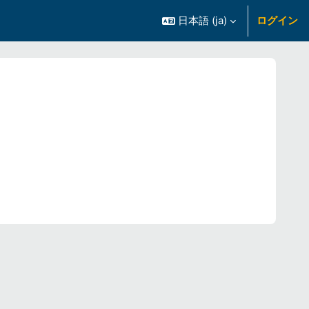
日本語 ‎(ja)‎
ログイン