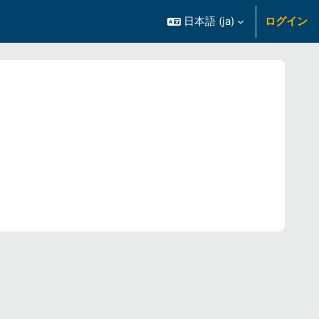
日本語 ‎(ja)‎
ログイン